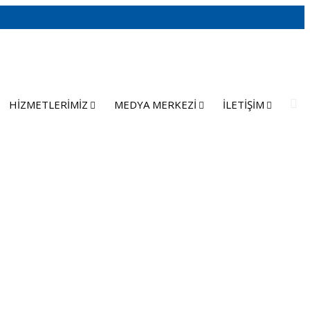
05548050489
HİZMETLERİMİZ
MEDYA MERKEZİ
İLETİŞİM