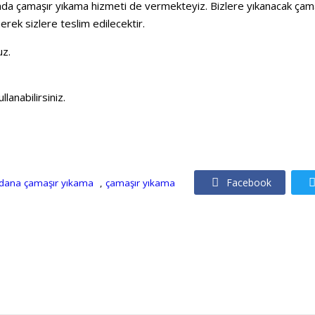
amaşır yıkama hizmeti de vermekteyiz. Bizlere yıkanacak çamaşırla
rek sizlere teslim edilecektir.
uz.
lanabilirsiniz.
Facebook
dana çamaşır yıkama
,
çamaşır yıkama