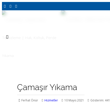
Buradasınız:
Anasayfa
HİZMETLERİMİZ
Çamaşır Yıkama 
/
/
Çamaşır Yıkama
Ferhat Önür
Hizmetler
10 Mayıs 2021
Gösterim: 44