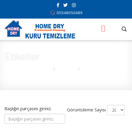
05548050489
Etiketler
Buradasınız:
Anasayfa
Etiketler
Homedry | Adana
/
/
Kuru Temizleme | Halı, Koltuk, Perde Yıkama - halı yıkama
Başlığın parçasını giriniz.
Görüntüleme Sayısı