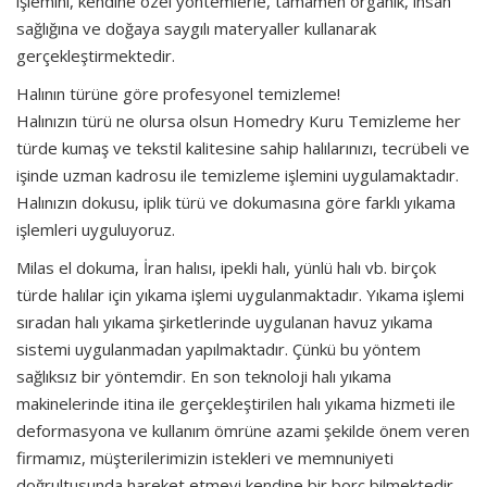
işlemini, kendine özel yöntemlerle, tamamen organik, insan
sağlığına ve doğaya saygılı materyaller kullanarak
gerçekleştirmektedir.
Halının türüne göre profesyonel temizleme!
Halınızın türü ne olursa olsun
Homedry Kuru Temizleme
her
türde kumaş ve tekstil kalitesine sahip halılarınızı, tecrübeli ve
işinde uzman kadrosu ile temizleme işlemini uygulamaktadır.
Halınızın dokusu, iplik türü ve dokumasına göre farklı yıkama
işlemleri uyguluyoruz.
Milas el dokuma, İran halısı, ipekli halı, yünlü halı vb. birçok
türde halılar için yıkama işlemi uygulanmaktadır. Yıkama işlemi
sıradan halı yıkama şirketlerinde uygulanan havuz yıkama
sistemi uygulanmadan yapılmaktadır. Çünkü bu yöntem
sağlıksız bir yöntemdir. En son teknoloji halı yıkama
makinelerinde itina ile gerçekleştirilen halı yıkama hizmeti ile
deformasyona ve kullanım ömrüne azami şekilde önem veren
firmamız, müşterilerimizin istekleri ve memnuniyeti
doğrultusunda hareket etmeyi kendine bir borç bilmektedir.