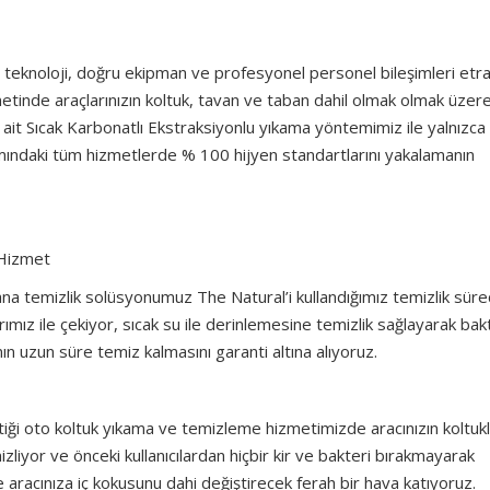
teknoloji, doğru ekipman ve profesyonel personel bileşimleri etra
inde araçlarınızın koltuk, tavan ve taban dahil olmak olmak üzer
 ait Sıcak Karbonatlı Ekstraksiyonlu yıkama yöntemimiz ile yalnızca
mındaki tüm hizmetlerde % 100 hijyen standartlarını yakalamanın
 Hizmet
 ana temizlik solüsyonumuz The Natural’i kullandığımız temizlik sür
rımız ile çekiyor, sıcak su ile derinlemesine temizlik sağlayarak bak
ın uzun süre temiz kalmasını garanti altına alıyoruz.
ettiği oto koltuk yıkama ve temizleme hizmetimizde aracınızın koltukl
iyor ve önceki kullanıcılardan hiçbir kir ve bakteri bırakmayarak
 aracınıza iç kokusunu dahi değiştirecek ferah bir hava katıyoruz.