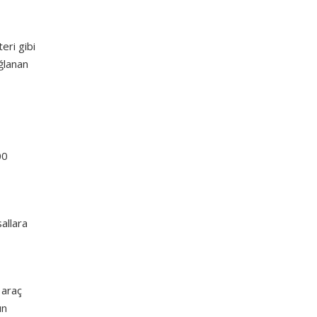
eri gibi
ağlanan
00
allara
 araç
ın