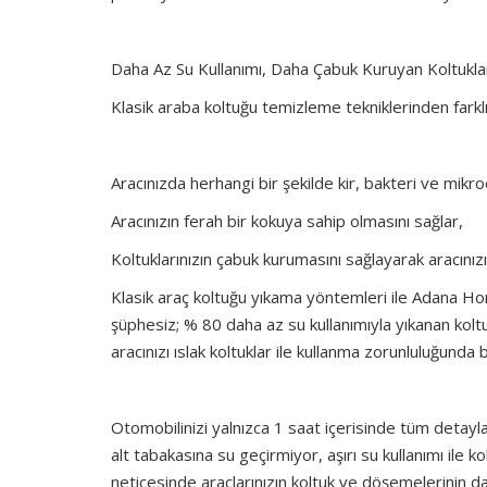
Daha Az Su Kullanımı, Daha Çabuk Kuruyan Koltukla
Klasik araba koltuğu temizleme tekniklerinden farklı 
Aracınızda herhangi bir şekilde kir, bakteri ve mik
Aracınızın ferah bir kokuya sahip olmasını sağlar,
Koltuklarınızın çabuk kurumasını sağlayarak aracını
Klasik araç koltuğu yıkama yöntemleri ile Adana H
şüphesiz; % 80 daha az su kullanımıyla yıkanan kolt
aracınızı ıslak koltuklar ile kullanma zorunluluğunda
Otomobilinizi yalnızca 1 saat içerisinde tüm detayla
alt tabakasına su geçirmiyor, aşırı su kullanımı ile k
neticesinde araçlarınızın koltuk ve döşemelerinin d