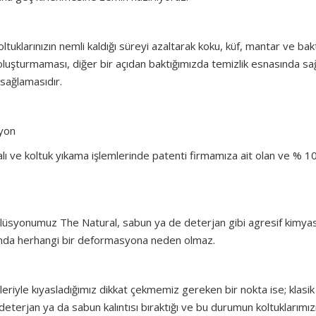
oltuklarınızın nemli kaldığı süreyi azaltarak koku, küf, mantar ve bakt
ar oluşturmaması, diğer bir açıdan baktığımızda temizlik esnasında s
 sağlamasıdır.
syon
alı ve koltuk yıkama işlemlerinde patenti firmamıza ait olan ve % 1
solüsyonumuz The Natural, sabun ya de deterjan gibi agresif kimyas
larında herhangi bir deformasyona neden olmaz.
kleriyle kıyasladığımız dikkat çekmemiz gereken bir nokta ise; klasik
 deterjan ya da sabun kalıntısı bıraktığı ve bu durumun koltuklarımız