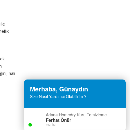
ile
ellik’
mek
n
nı, halı
Merhaba, Günaydın
Size Nasıl Yardımcı Olabilirim ?
Adana Homedry Kuru Temizleme
Ferhat Önür
ONLINE