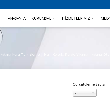
ANASAYFA
KURUMSAL
HİZMETLERİMİZ
MEDY
Adana Kuru Temizleme | Halı, Koltuk, Perde Yıkama - Adana Oto
Görüntüleme Sayısı
20