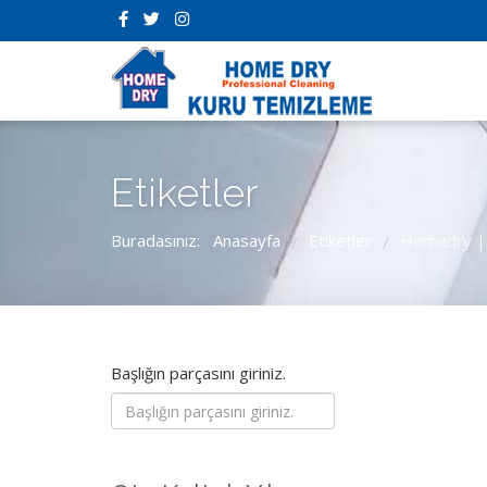
Etiketler
Buradasınız:
Anasayfa
Etiketler
Homedry | 
/
/
Başlığın parçasını giriniz.