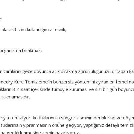
r
olarak bizim kullandığımız teknik;
roorganizma bırakmaz,
zın camlarını gece boyunca açık bırakma zorunluluğunuzu ortadan kald
omedry Kuru Temizleme’ın benzersiz yöntemini ayıran en temel no
ukların 3-4 saat içerisinde tümüyle kuruması ve sizi bir gün boyunc
 bırakmamasıdır.
rıyla temizliyor, koltuklarınızın sünger kısmının derinlerine ve döş
oltuklarınızın yıpranmasının önüne geçiyor, yaptığımız detaylı temizli
aha geç kirlenmesine zemin hazırlıyoruz.