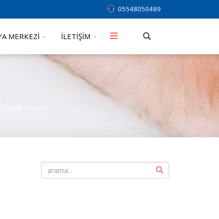
05548050489
A MERKEZİ
İLETİŞİM
 Koltuk Yıkama