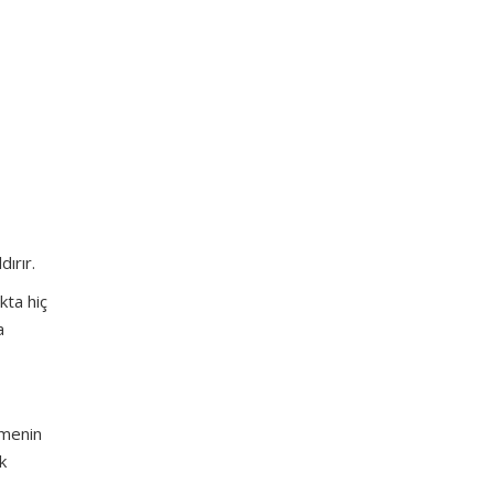
ırır.
kta hiç
a
emenin
k