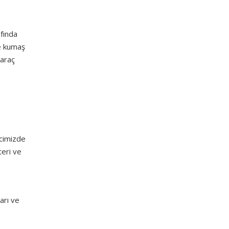
fında
e kumaş
 araç
ecimizde
teri ve
arı ve