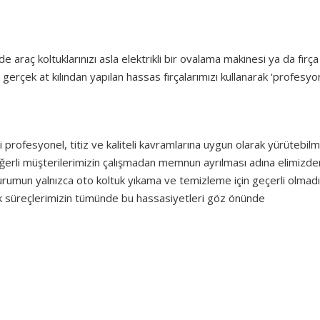
araç koltuklarınızı asla elektrikli bir ovalama makinesi ya da fırça 
se gerçek at kılından yapılan hassas fırçalarımızı kullanarak ‘profesyon
profesyonel, titiz ve kaliteli kavramlarına uygun olarak yürütebil
z değerli müşterilerimizin çalışmadan memnun ayrılması adına elimizde
urumun yalnızca oto koltuk yıkama ve temizleme için geçerli olmadığı
k süreçlerimizin tümünde bu hassasiyetleri göz önünde